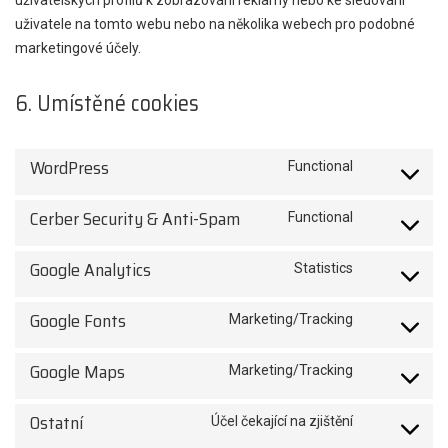
uživatelských profilů k zobrazování reklamy nebo ke sledování
uživatele na tomto webu nebo na několika webech pro podobné
marketingové účely.
6. Umístěné cookies
WordPress
Functional
Consent
to
Cerber Security & Anti-Spam
Functional
service
Consent
wordpress
to
Google Analytics
Statistics
service
Consent
cerber-
to
Google Fonts
Marketing/Tracking
security-
service
Consent
&-
google-
to
Google Maps
Marketing/Tracking
anti-
analytics
service
Consent
spam
google-
to
Ostatní
Účel čekající na zjištění
fonts
service
Consent