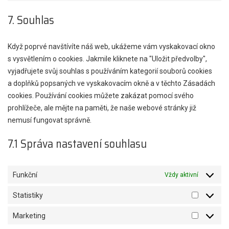
google-
to
7. Souhlas
maps
service
ostatní
Když poprvé navštívíte náš web, ukážeme vám vyskakovací okno
s vysvětlením o cookies. Jakmile kliknete na "Uložit předvolby",
vyjadřujete svůj souhlas s používáním kategorií souborů cookies
a doplňků popsaných ve vyskakovacím okně a v těchto Zásadách
cookies. Používání cookies můžete zakázat pomocí svého
prohlížeče, ale mějte na paměti, že naše webové stránky již
nemusí fungovat správně.
7.1 Správa nastavení souhlasu
Funkční
Vždy aktivní
Statistiky
Statistiky
Marketing
Marketin