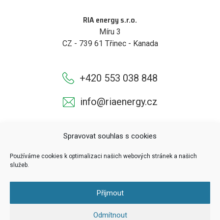
RIA energy s.r.o.
Míru 3
CZ - 739 61 Třinec - Kanada
+420 553 038 848
info@riaenergy.cz
Spravovat souhlas s cookies
Používáme cookies k optimalizaci našich webových stránek a našich
služeb.
Příjmout
© RIA energy s.r.o.
Odmítnout
Vytvořilo
Brýtro.cz