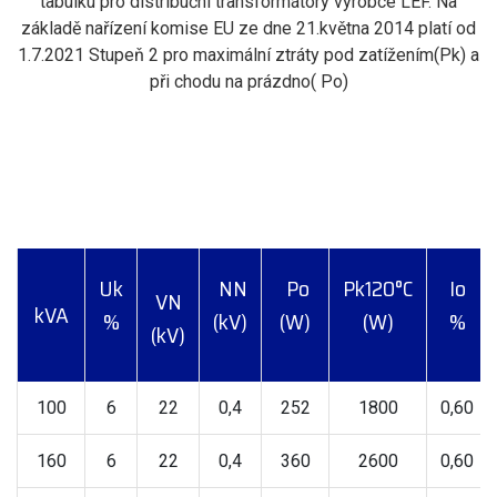
tabulku pro distribuční transformátory výrobce LEF. Na
základě nařízení komise EU ze dne 21.května 2014 platí od
1.7.2021 Stupeň 2 pro maximální ztráty pod zatížením(Pk) a
při chodu na prázdno( Po)
Uk
NN
Po
Pk120°C
Io
VN
kVA
%
(kV)
(W)
(W)
%
(kV)
100
6
22
0,4
252
1800
0,60
160
6
22
0,4
360
2600
0,60